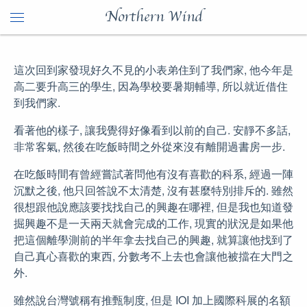
Northern Wind
這次回到家發現好久不見的小表弟住到了我們家, 他今年是
高二要升高三的學生, 因為學校要暑期輔導, 所以就近借住
到我們家.
看著他的樣子, 讓我覺得好像看到以前的自己. 安靜不多話,
非常客氣, 然後在吃飯時間之外從來沒有離開過書房一步.
在吃飯時間有曾經嘗試著問他有沒有喜歡的科系, 經過一陣
沉默之後, 他只回答說不太清楚, 沒有甚麼特別排斥的. 雖然
很想跟他說應該要找找自己的興趣在哪裡, 但是我也知道發
掘興趣不是一天兩天就會完成的工作, 現實的狀況是如果他
把這個離學測前的半年拿去找自己的興趣, 就算讓他找到了
自己真心喜歡的東西, 分數考不上去也會讓他被擋在大門之
外.
雖然說台灣號稱有推甄制度, 但是 IOI 加上國際科展的名額