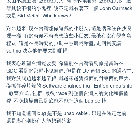
太山不讓土壤, 故能成其大. 河海不擇細流, 故能就其深. 這
群其貌不揚的小鬼裡, 說不定就有著下一個 John Carmack
或是 Sid Meier . Who knows?
對比起來, 現在台灣想做遊戲的小朋友, 還是活像住在沙漠
裡一樣. 有的時候不時會想這些小朋友, 最後有沒有學會寫
程式, 還是在長時間的無助中被磨耗殆盡, 走回制度讓
sorting 決定他們要去到哪裡.
我衷心希望台灣能改變, 希望能在台灣看到像是當時在
GDC 看到的那群小鬼頭們. 但是在 De 這個 Bug 的過程中,
我對於問題越來越了解, 就越來越覺得面的對東西的巨大.
從抓住碎片般的 Software engineering , Entrepreneurship
, 教育方式 , 社群. 最後 trace 到整個台灣人的文化和價值
觀. 不免懷疑自己到底能不能把這個 bug de 掉.
我不知道這個 bug 是不是 unsolvable . 只是在確定之前,
還是衷心期盼有人能想到答案.