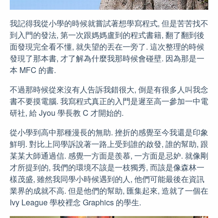
我記得我從小學的時候就嘗試著想學寫程式, 但是苦苦找不
到入門的發法, 第一次跟媽媽盧到的程式書籍, 翻了翻到後
面發現完全看不懂, 就失望的丟在一旁了. 這次整理的時候
發現了那本書, 才了解為什麼我那時候會碰壁. 因為那是一
本 MFC 的書.
不過那時候從來沒有人告訴我錯很大, 倒是有很多人叫我念
書不要摸電腦. 我寫程式真正的入門是遲至高一參加一中電
研社, 給 Jyou 學長教 C 才開始的.
從小學到高中那種漫長的無助. 挫折的感覺至今我還是印象
鮮明. 對比上同學訴說著一路上受到誰的啟發, 誰的幫助, 跟
某某大師通過信. 感覺一方面是羨慕, 一方面是忌妒. 就像剛
才所提到的, 我們的環境不該是一枝獨秀, 而該是像森林一
樣茂盛, 雖然我同學小時候遇到的人, 他們可能最後在資訊
業界的成就不高. 但是他們的幫助, 匯集起來, 造就了一個在
Ivy League 學校裡念 Graphics 的學生.