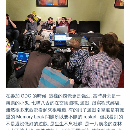
在參加 GDC 的時候, 這樣的感覺更是強烈. 當時身旁是一
海票的小鬼. 七嘴八舌的在交換圖稿, 遊戲, 跟寫程式經驗.
雖然很多東西都看起來很粗糙, 有的用了遊戲引擎還是有嚴
重的 Memory Leak 問題所以要不斷的 restart . 但我看到的
不是還沒做好的遊戲, 是生生不息社群, 是一片廣袤的森林.