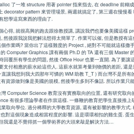
 malloc 了一堆 structure 用著 pointer 指來指去, 在 deadlin
n 加上 decorator pattern 來管理場景, 兩週就搞定了, 第三週在慢慢看 bo
會有想學這寫東西的理由了.
心得, 就很高興的跑去跟徐教授講, 講說我們也要像美國這樣 proj
, 然後跟我說我把解法想得太簡單了. 作業可以催, 但是教授有
作業嗎? 當你出了這樣難度的 Project , 絕對不可能就這樣撒
r 的 Computer Graphics 課有兩個 Ph.D 的 TA 還有三個 Master 
覆所有學生的問題, 然後 Office Hour 也要一直開. 為了要讓這些 T
要支付相應的薪水給這些人. 這薪水就算考量到物價的差距, 還是
裡一直讓我想到我大四那年可憐的 WM 助教 T_T ) 而台灣不是所有
是沒有資源做到像是美國的規模, 然後學生多到不像話. 所以作業只能
Computer Science 教育沒有實務取向的位置, 還有研究取
 Science 有很多理論學者在作祟這樣. 一條鞭的教育把學生直接推
取向學位. 過分稀釋的大學教育資源, 還有被影響的教學方式. 稀疏的
場需求也對這個現象造成相當程度的影響. 這是環環相扣的雞生蛋. 蛋
 但我還是不覺得抓一個學術界的大頭來敲是解決方法…