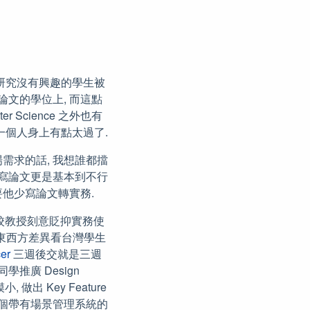
卻對研究沒有興趣的學生被
文的學位上, 而這點
r Science 之外也有
教授一個人身上有點太過了.
需求的話, 我想誰都擋
 寫論文更是基本到不行
要他少寫論文轉實務.
學校教授刻意貶抑實務使
“從東西方差異看台灣學生
er
三週後交就是三週
推廣 Design
 做出 Key Feature
一個帶有場景管理系統的