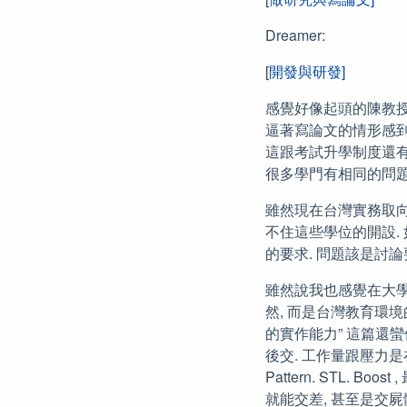
Dreamer:
[
開發與研發]
感覺好像起頭的陳教授覺
逼著寫論文的情形感到
這跟考試升學制度還有 Co
很多學門有相同的問題, 
雖然現在台灣實務取向
不住這些學位的開設.
的要求. 問題該是討
雖然說我也感覺在大學的
然, 而是台灣教育環境
的實作能力” 這篇還
後交. 工作量跟壓力是
Pattern. STL. B
就能交差, 甚至是交