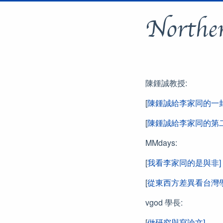
Northe
陳鍾誠教授:
[
陳鍾誠給李家同的一封
[
陳鍾誠給李家同的第二
MMdays:
[
我看李家同的是與非]
[
從東西方差異看台灣
vgod 學長:
[
做研究與寫論文]