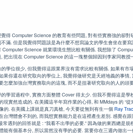
得 Computer Science 的教育有些問題, 對有些實務強的
不滿. 但是我覺得問題該是為什麼不想寫論文的學生會坐在要寫論
mputer Science 就業環境生態比較有關係. 我想除了 Compute
把出現在 Computer Science 的這一塊整個歸因到李家同
的學位很少, 但我覺得這跟業界沒有需求比較有關係. 如果有市場
 如果你還在研究取向的學位上, 我覺得做研究是天經地義的事情,
論要怎麼加強台灣實務取向的這塊, 而不是扭著研究取向的人的頭
學習過程中, 實務方面整體 Cover 得太少. 但我不覺得這是
的現實然造成的. 在美國這半年寫作業的心得, 和 MMdays 的 
蠻像的. 在美國上課就是真刀真槍, 今天要從無到有生一個
Ray Trac
在台灣體會不到的, 而我想實務能力是在這裡產生差別. 感覺在跟同學
oost , 最常遇到的回答就是 : “我看不出學的必要.” 因為做的東西總是規模小,
屍體能有個基本分, 所以當然沒有學的必要. 當要你在三週內做出