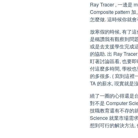
Ray Tracer , 一邊是
Composite patter
怎麼做. 這時候你就
放寒假的時候, 有了這個
是稱讚我有觀察到問題
或是去支援學生完成這個
的協助. 出 Ray Trace
盯著討論區看, 也要即時回
付這麼多時間, 學校也
的多很多. ( 寫到這
TA 的薪水, 現實就
繞了一圈的心得還是台灣 
對不是 Computer
技職教育還有不存的就業
Science 就業市
想到可行的解決方法,