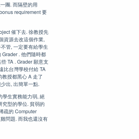
e 前糊成一團. 而隔壁的用
nus requirement 要
ect 催下去. 徐教授先
這個資源去改這個作業,
手不管, 一定要有給學生
的 Grader . 他們隨時都
A . Grader 願意支
遠比台灣學校付給 TA
的教授都黑心 A 走了
少出, 出簡單一點.
向的學生實務能力弱, 絕
上研究型的學位. 貧弱的
 Computer
生雞問題. 而我也還沒有