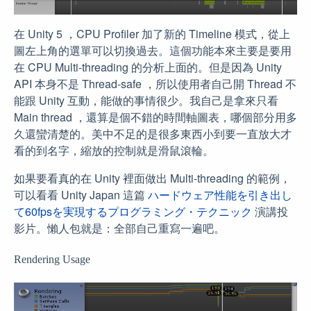
在 Unity 5 ，CPU Profiler 加了新的 Timeline 模式，從上
圖左上角的選單可以切換過去。這個功能本來主要是要用
在 CPU Multi-threading 的分析上面的。但是因為 Unity
API 本身不是 Thread-safe ，所以使用者自己開 Thread 不
能跟 Unity 互動，能做的事情很少。我自己是拿來只看
Main thread ，還算是個不錯的時間軸圖表，哪個部分用多
久還蠻清楚的。美中不足的是很多東西小到要一直放大才
看的到名字，縮放的控制就是滑鼠滾輪。
如果要看真的在 Unity 裡面做出 Multi-threading 的範例，
可以看看 Unity Japan 這篇
ハードウェア性能を引き出し
て60fpsを実現するプログラミング・テクニック
演講投
影片。懶人包就是：全部自己重寫一遍吧。
Rendering Usage