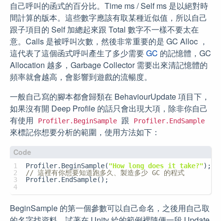
自己呼叫的函式的百分比。Time ms / Self ms 是以絕對時
間計算的版本。這些數字應該有取某種近似值，所以自己
跟子項目的 Self 加總起來跟 Total 數字不一樣不要太在
意。Calls 是被呼叫次數，然後非常重要的是 GC Alloc ，
這代表了這個函式呼叫產生了多少需要
GC
的記憶體，GC
Allocation 越多，Garbage Collector 需要出來清記憶體的
頻率就會越高，會影響到遊戲的流暢度。
一般自己寫的腳本都會歸類在 BehaviourUpdate 項目下，
如果沒有開 Deep Profile 的話只會出現大項，除非你自己
有使用
跟
Profiler.BeginSample
Profiler.EndSample
來標記你想要分析的範圍，使用方法如下：
1
Profiler.BeginSample(
"How long does it take?"
);
2
// 這裡有你想要知道跑多久、製造多少 GC 的程式
3
Profiler.EndSample();
4
BeginSample 的第一個參數可以自己命名，之後用自己取
的名字找資料。試著在 Unity 給的範例裡隨便一段 Update