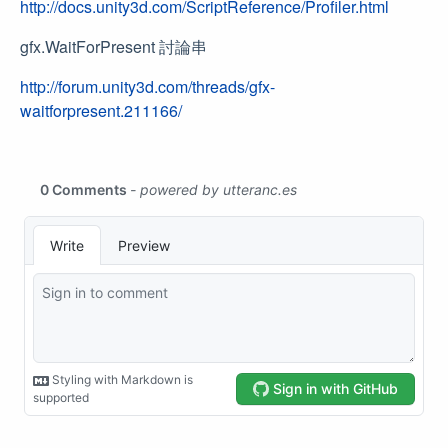
http://docs.unity3d.com/ScriptReference/Profiler.html
gfx.WaitForPresent 討論串
http://forum.unity3d.com/threads/gfx-
waitforpresent.211166/